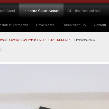
ostri Corni
Le nostre Ciucciuvettule
Gli ultimi fischietti nati
astori in Terracotta
Dove siamo
Trasmissioni Tv
Contatti
ome
»
Le nostre Ciucciuvettule
»
SCIO' SCIO' CIUCCIUVE'....!
» Immagine 21/35