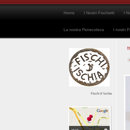
Home
I Nostri Fischietti
I N
La nostra Penecoteca
I nostri P
H
Fischi d' Ischia